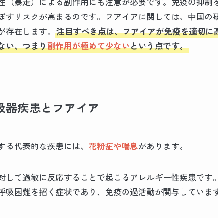
性（暴走）による副作用にも注意が必要です。免疫の抑制
ぼすリスクが高まるのです。フアイアに関しては、中国の
が存在します。
注目すべき点は、フアイアが免疫を適切に
ない、つまり
副作用が極めて少ない
という点です。
吸器疾患とフアイア
する代表的な疾患には、
花粉症や喘息
があります。
対して過敏に反応することで起こるアレルギー性疾患です
呼吸困難を招く症状であり、免疫の過活動が関与していま