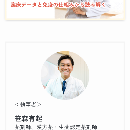
＜執筆者＞
笹森有起
薬剤師、漢方薬・生薬認定薬剤師