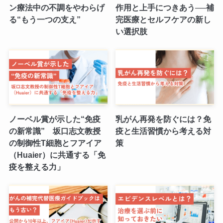
ン療法中の不調をやわらげ
作用と上手につきあう──補
る“もう一つの支え”
完医療とセルフケアの新し
い選択肢
ノーベル賞が示した“免疫
乳がん再発を防ぐには？免
の新常識” 坂口志文教授
疫と生活習慣から考える対
の制御性T細胞とフアイア
策
（Huaier）に共通する「免
疫を整える力」