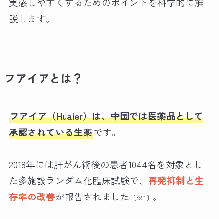
実感しやすくするためのポイントを科学的に解
説します。
フアイアとは？
フアイア（Huaier）は、中国では医薬品として
承認されている生薬
です。
2018年には肝がん術後の患者1044名を対象とし
た多施設ランダム化臨床試験で、
再発抑制と生
存率の改善
が報告されました
。
〔※1〕