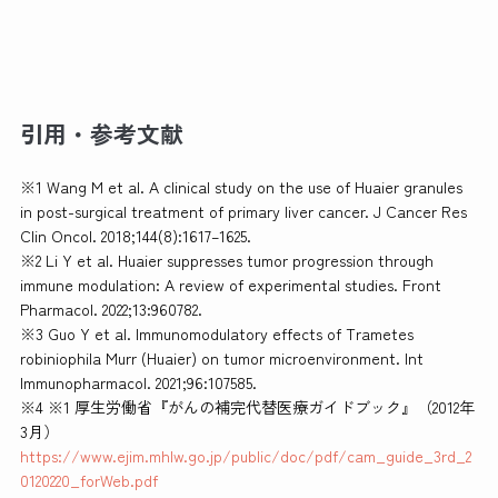
引用・参考文献
※1 Wang M et al. A clinical study on the use of Huaier granules
in post-surgical treatment of primary liver cancer. J Cancer Res
Clin Oncol. 2018;144(8):1617–1625.
※2 Li Y et al. Huaier suppresses tumor progression through
immune modulation: A review of experimental studies. Front
Pharmacol. 2022;13:960782.
※3 Guo Y et al. Immunomodulatory effects of Trametes
robiniophila Murr (Huaier) on tumor microenvironment. Int
Immunopharmacol. 2021;96:107585.
※4 ※1 厚生労働省『がんの補完代替医療ガイドブック』（2012年
3月）
https://www.ejim.mhlw.go.jp/public/doc/pdf/cam_guide_3rd_2
0120220_forWeb.pdf